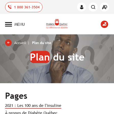
Ouvrir
1 800 361-3504
Espace
la
des
barre
membres
d'outil
MENU
d'acces
Ouvrir
la
navigation
du
site
Accueil
Plan du site
Plan
du site
Pages
2021 : Les 100 ans de l'insuline
À propos de Diabète Québec