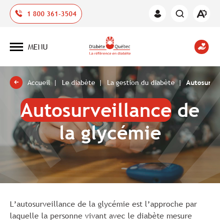
Ouvrir
1 800 361-3504
Espace
la
des
barre
membres
d'outil
MENU
d'acces
Ouvrir
la
navigation
du
site
Accueil
Le diabète
La gestion du diabète
Autosurvei
Autosurveillance
de
la glycémie
L’autosurveillance de la glycémie est l’approche par
laquelle la personne vivant avec le diabète mesure