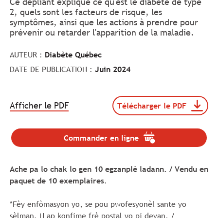
Ce dépliant explique ce qu'est le diabète de type
2, quels sont les facteurs de risque, les
symptômes, ainsi que les actions à prendre pour
prévenir ou retarder l'apparition de la maladie.
AUTEUR :
Diabète Québec
DATE DE PUBLICATION :
Juin 2024
.
Afficher le PDF
Télécharger le PDF
Télécharger
Le
le
lien
document
va
Depliant_creole_DQ_Konpra
Commander en ligne
.
s'ouvrir
(format
Le
dans
pdf,
lien
taille
un
Ache pa lo chak lo gen 10 egzanplè ladann. / Vendu en
va
de
nouvel
s'ouvrir
paquet de 10 exemplaires
.
609
onglet.
dans
Ko).
un
*Fèy enfòmasyon yo, se pou pwofesyonèl sante yo
nouvel
onglet.
sèlman. N ap konfime frè postal yo pi devan. /