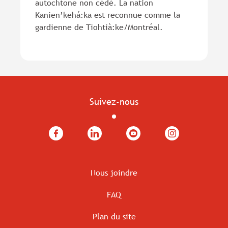
autochtone non cédé. La nation
Kanien’kehá:ka est reconnue comme la
gardienne de Tiohtià:ke/Montréal.
Suivez-nous
Facebook
LinkedIn
YouTube
Instagram
Nous joindre
FAQ
Plan du site