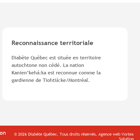
Reconnaissance territoriale
Diabète Québec est située en territoire
autochtone non cédé. La nation
Kanien’kehá:ka est reconnue comme la
gardienne de Tiohtià:ke/Montréal.
ion
© 2026 Diabète Québec.
Tous droits réservés.
Agence web
Vortex
Solution