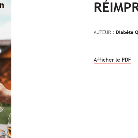
RÉIMPR
AUTEUR :
Diabète 
.
Afficher le PDF
Le
lie
va
s'o
da
un
no
on