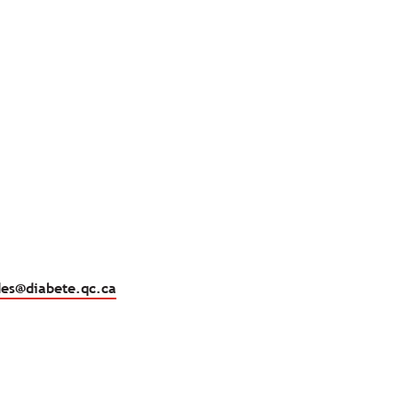
de
304
Ko).
s@diabete.qc.ca