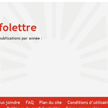
folettre
publications par année :
us joindre
FAQ
Plan du site
Conditions d’utilisat