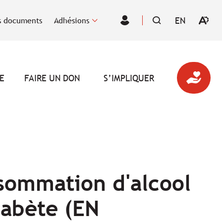
EN
 documents
Adhésions
Ouvrir
VISITER
Espace
la
LA
des
barre
PAGE
membres
d'outil
EN
d'acces
:
ENGLISH.
E
FAIRE UN DON
S’IMPLIQUER
sommation d'alcool
iabète (EN