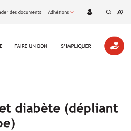
der des documents
Adhésions
Ouvrir
Espace
la
des
barre
membres
d'outil
d'acces
E
FAIRE UN DON
S’IMPLIQUER
et diabète (dépliant
be)