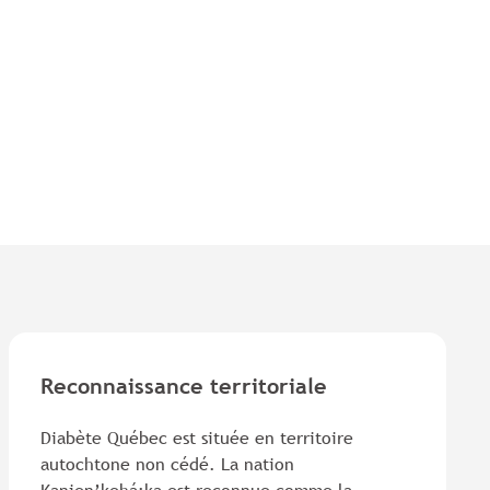
dans
un
nouvel
onglet.
Reconnaissance territoriale
Diabète Québec est située en territoire
autochtone non cédé. La nation