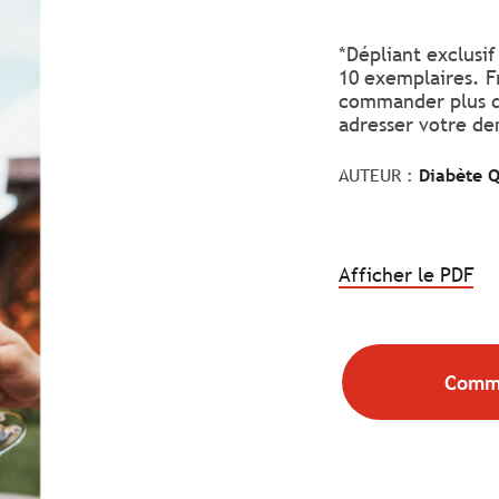
*Dépliant exclusi
10 exemplaires. F
commander plus de
adresser votre d
AUTEUR :
Diabète 
.
Afficher le PDF
Le
lie
va
s'o
Comma
da
un
no
on