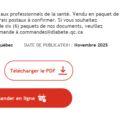
f aux professionnels de la santé. Vendu en paquet de
rais postaux à confirmer. Si vous souhaitez
 six (6) paquets de nos documents, veuillez
emande à
commandes@diabete.qc.ca
Québec
DATE DE PUBLICATION :
Novembre 2025
Télécharger le PDF
Télécharger
le
n
document
Depliant_2025_Alcool_arabe
uvrir
(format
nder en ligne
ns
.
pdf,
Le
taille
uvel
lien
de
glet.
va
679
s'ouvrir
Ko).