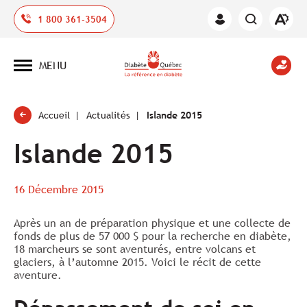
Ouvrir
1 800 361-3504
Espace
la
des
barre
membres
d'outil
MENU
d'acces
Ouvrir
la
navigation
du
site
Accueil
Actualités
Islande 2015
Islande 2015
16 Décembre 2015
Après un an de préparation physique et une collecte de
fonds de plus de 57 000 $ pour la recherche en diabète,
18 marcheurs se sont aventurés, entre volcans et
glaciers, à l’automne 2015. Voici le récit de cette
aventure.