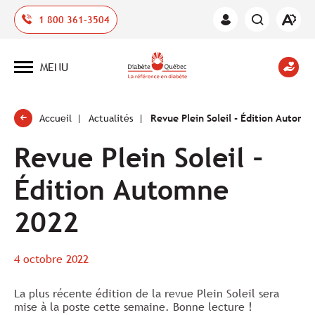
Ouvrir
1 800 361-3504
Espace
la
des
barre
membres
d'outil
MENU
d'acces
Ouvrir
la
navigation
du
site
Accueil
Actualités
Revue Plein Soleil - Édition Automn
Revue Plein Soleil –
Édition Automne
2022
4 octobre 2022
La plus récente édition de la revue Plein Soleil sera
mise à la poste cette semaine. Bonne lecture !