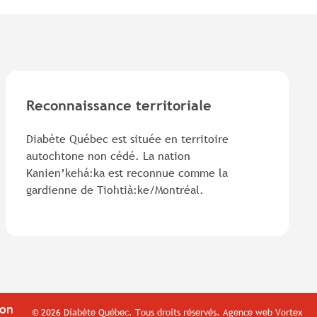
Reconnaissance territoriale
Diabète Québec est située en territoire
autochtone non cédé. La nation
Kanien’kehá:ka est reconnue comme la
gardienne de Tiohtià:ke/Montréal.
ion
© 2026 Diabète Québec.
Tous droits réservés.
Agence web
Vortex