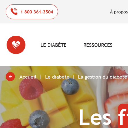
1 800 361-3504
À propos
LE DIABÈTE
RESSOURCES
Accueil
Le diabète
La gestion du diabète
Les
f