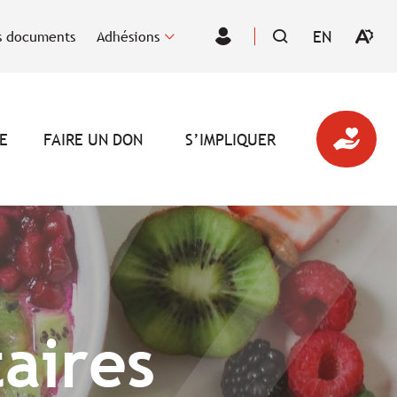
EN
 documents
Adhésions
Ouvrir
VISITER
Espace
la
LA
des
barre
PAGE
membres
d'outil
EN
d'acces
:
ENGLISH.
E
FAIRE UN DON
S’IMPLIQUER
aires