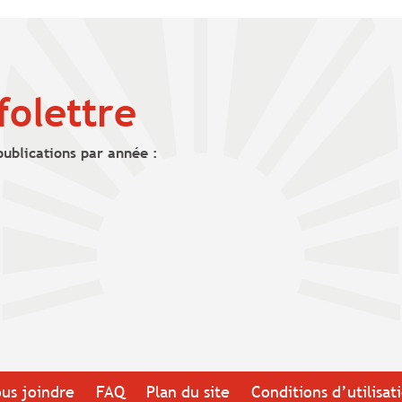
folettre
publications par année :
us joindre
FAQ
Plan du site
Conditions d’utilisat