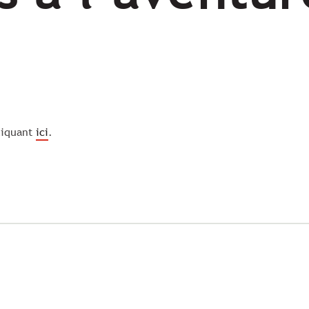
liquant
ici
.