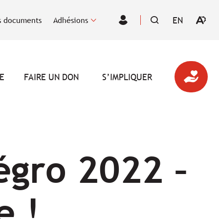
EN
 documents
Adhésions
Ouvrir
VISITER
Espace
la
LA
des
barre
PAGE
membres
d'outil
EN
d'acces
:
ENGLISH.
E
FAIRE UN DON
S’IMPLIQUER
égro 2022 –
e !