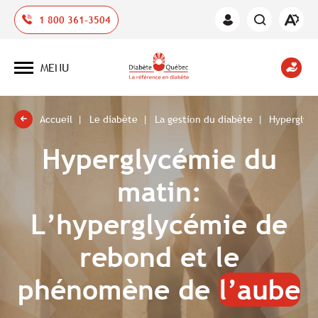
Ouvrir
1 800 361-3504
Espace
la
des
barre
membres
d'outil
MENU
d'acces
Ouvrir
la
navigation
du
site
Accueil
Le diabète
La gestion du diabète
Hyperglyc
Hyperglycémie du
matin:
L’hyperglycémie de
rebond et le
phénomène de
l’aube