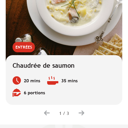
ENTRÉES
Chaudrée de saumon
20 mins
35 mins
Temps
Temps
de
de
6 portions
préparation
cuisson
Quantité
:
:
:
1
/
3