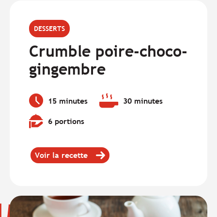
DESSERTS
Crumble poire-choco-
gingembre
15 minutes
30 minutes
Temps
Temps
de
de
6 portions
préparation
cuisson
Quantité
:
:
:
Voir la recette