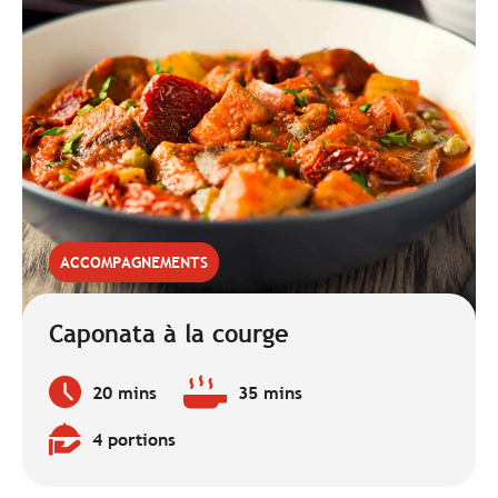
ACCOMPAGNEMENTS
Caponata à la courge
20 mins
35 mins
Temps
Temps
de
de
4 portions
préparation
cuisson
Quantité
:
:
: