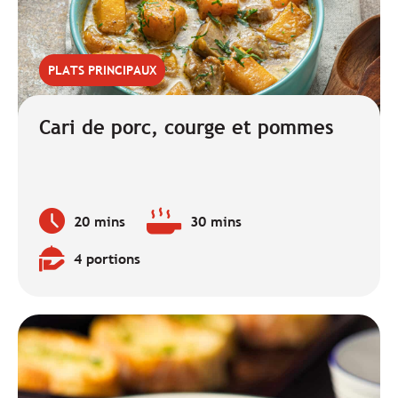
PLATS PRINCIPAUX
Cari de porc, courge et pommes
20 mins
30 mins
Temps
Temps
de
de
4 portions
préparation
cuisson
Quantité
:
:
: