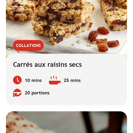
COLLATIONS
Carrés aux raisins secs
10 mins
25 mins
Temps
Temps
de
de
20 portions
préparation
cuisson
Quantité
:
:
: