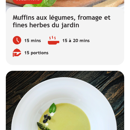
Muffins aux légumes, fromage et
fines herbes du jardin
15 mins
15 à 20 mins
Temps
Temps
de
de
15 portions
préparation
cuisson
Quantité
:
:
: