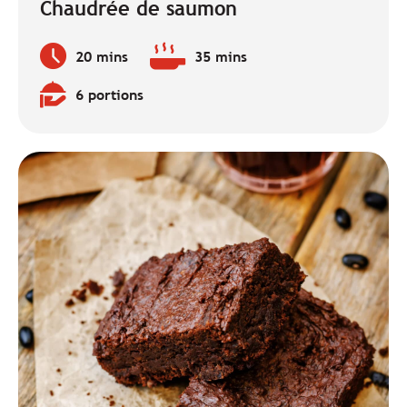
Chaudrée de saumon
20 mins
35 mins
Temps
Temps
de
de
6 portions
préparation
cuisson
Quantité
:
:
: