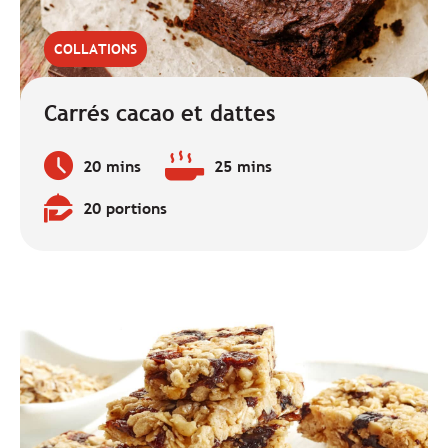
COLLATIONS
Carrés cacao et dattes
20 mins
25 mins
Temps
Temps
de
de
20 portions
préparation
cuisson
Quantité
:
:
: