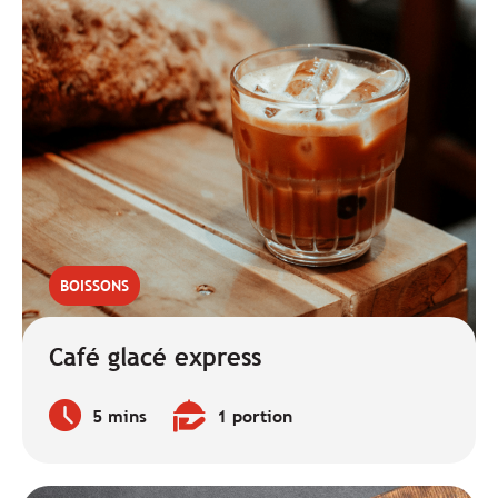
BOISSONS
Café glacé express
5 mins
1 portion
Temps
Quantité
de
:
préparation
: