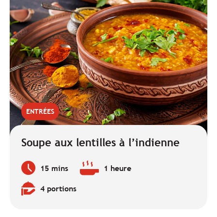
ENTRÉES
Soupe aux lentilles à l’indienne
15 mins
1 heure
Temps
Temps
de
de
4 portions
préparation
cuisson
Quantité
:
:
: