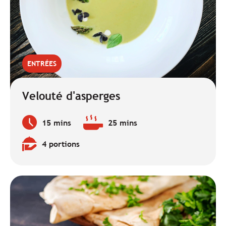
ENTRÉES
Velouté d'asperges
15 mins
25 mins
Temps
Temps
de
de
4 portions
préparation
cuisson
Quantité
:
:
: