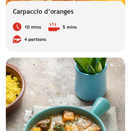
Carpaccio d’oranges
10 mins
5 mins
Temps
Temps
de
de
4 portions
préparation
cuisson
Quantité
:
:
: