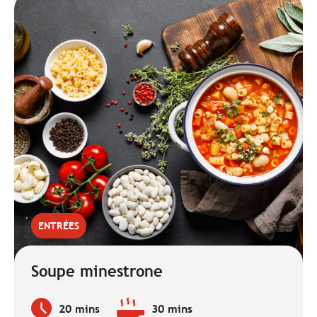
ENTRÉES
Soupe minestrone
20 mins
30 mins
Temps
Temps