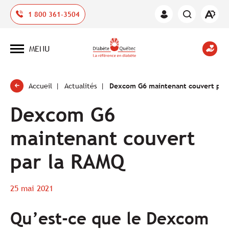
Ouvrir
1 800 361-3504
Espace
la
des
barre
membres
d'outil
MENU
d'acces
Ouvrir
la
navigation
du
site
Accueil
Actualités
Dexcom G6 maintenant couvert par
Dexcom G6
maintenant couvert
par la RAMQ
25 mai 2021
Qu’est-ce que le Dexcom