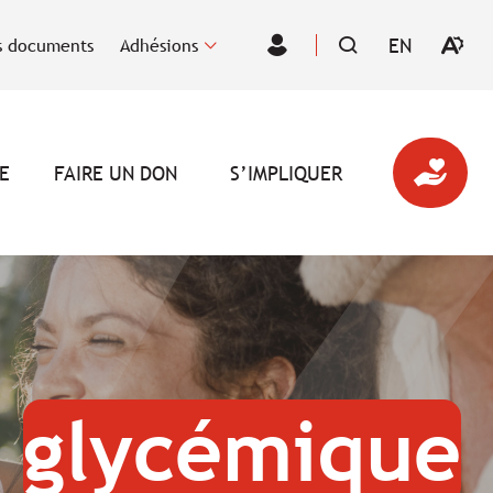
EN
 documents
Adhésions
Ouvrir
VISITER
Espace
la
LA
des
barre
PAGE
membres
d'outil
EN
d'acces
:
ENGLISH.
E
FAIRE UN DON
S’IMPLIQUER
e
glycémique