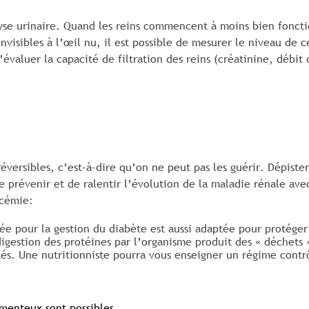
yse urinaire. Quand les reins commencent à moins bien fonction
nvisibles à l’œil nu, il est possible de mesurer le niveau de 
valuer la capacité de filtration des reins (créatinine, débit d
versibles, c’est-à-dire qu’on ne peut pas les guérir. Dépister
 de prévenir et de ralentir l’évolution de la maladie rénale av
ycémie:
ée pour la gestion du diabète est aussi adaptée pour protéger vo
digestion des protéines par l’organisme produit des « déchets 
és. Une nutritionniste pourra vous enseigner un régime contrô
menteux sont possibles
.