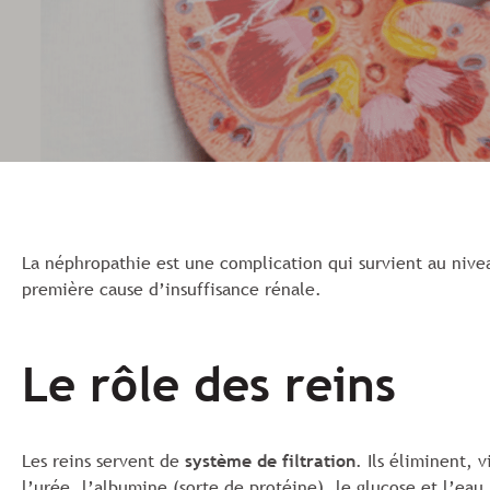
La néphropathie est une complication qui survient au nivea
première cause d’insuffisance rénale.
Le rôle des reins
Les reins servent de
système de filtration
. Ils éliminent, 
l’urée, l’albumine (sorte de protéine), le glucose et l’eau.