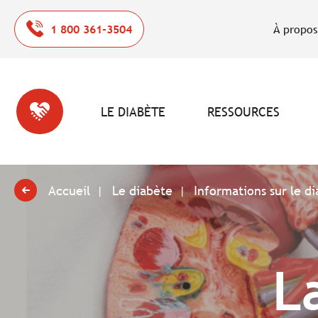
1 800 361-3504
À propos
LE DIABÈTE
RESSOURCES
Accueil
Le diabète
Informations sur le d
L