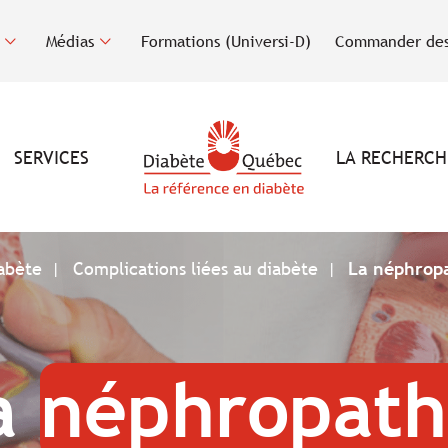
Médias
Formations (Universi-D)
Commander des
SERVICES
LA RECHERCH
iabète
Complications liées au diabète
La néphrop
a
néphropath