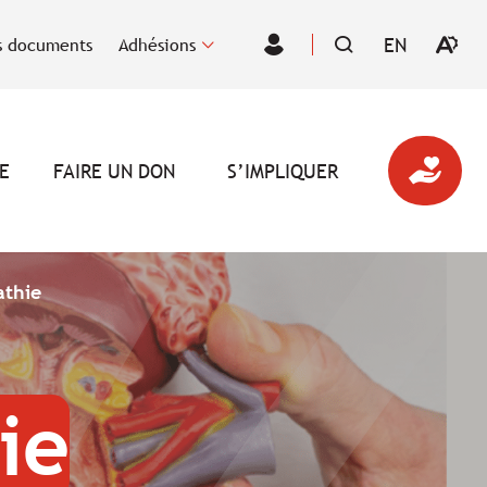
EN
 documents
Adhésions
Ouvrir
VISITER
Espace
la
LA
des
barre
PAGE
membres
d'outil
EN
d'acces
:
ENGLISH.
E
FAIRE UN DON
S’IMPLIQUER
athie
ie