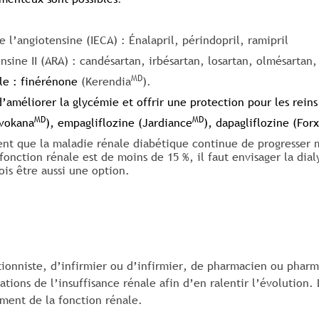
 l’angiotensine (IECA) : Énalapril, périndopril, ramipril
sine II (ARA) : candésartan, irbésartan, losartan, olmésartan,
MD
ale : finérénone
(Kerendia
).
améliorer la glycémie et offrir une protection pour les reins
MD
MD
nvokana
), empagliflozine (Jardiance
), dapagliflozine (Forx
nt que la maladie rénale diabétique continue de progresser 
 fonction rénale est de moins de 15 %, il faut envisager la dia
ois être aussi une option.
nniste, d’infirmier ou d’infirmier, de pharmacien ou pharmac
ations de l’insuffisance rénale afin d’en ralentir l’évolution.
ment de la fonction rénale.