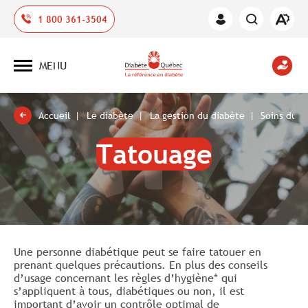
Ouvrir
1 800 361-3504
Espace
la
des
barre
membres
d'outil
MENU
d'acces
Ouvrir
la
navigation
du
site
Accueil
Le diabète
La gestion du diabète
Soins du c
Tatouage
Une personne diabétique peut se faire tatouer en
prenant quelques précautions. En plus des conseils
d’usage concernant les règles d’hygiène* qui
s’appliquent à tous, diabétiques ou non, il est
important d’avoir un contrôle optimal de