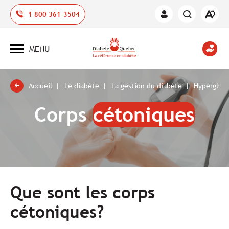
Ouvrir
1 800 361-3504
Espace
la
des
barre
membres
d'outil
MENU
d'acces
Ouvrir
la
navigation
du
site
Accueil
Le diabète
La gestion du diabète
Hyperglyc
Corps
cétoniques
Que sont les corps
cétoniques?