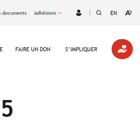
EN
 documents
Adhésions
Ouvrir
VISITER
Espace
la
LA
des
barre
PAGE
membres
d'outil
EN
d'acces
:
ENGLISH.
E
FAIRE UN DON
S’IMPLIQUER
25