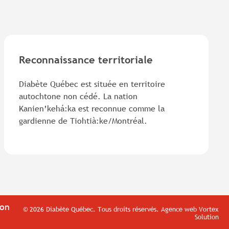
Reconnaissance territoriale
Diabète Québec est située en territoire
autochtone non cédé. La nation
Kanien’kehá:ka est reconnue comme la
gardienne de Tiohtià:ke/Montréal.
ion
© 2026 Diabète Québec.
Tous droits réservés.
Agence web
Vortex
Solution