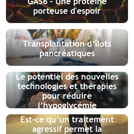
GAS6 – Une protéine
porteuse d'espoir
Transplantation d’îlots
pancréatiques
Le potentiel des nouvelles
technologies et thérapies
pour réduire
l’hypoglycémie
Est-ce qu’un traitement
agressif permet la