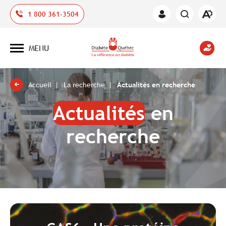
Ouvrir
1 800 361-3504
Espace
la
des
barre
membres
d'outil
MENU
d'acces
Ouvrir
la
navigation
du
site
Accueil
La recherche
Actualités en recherche
Actualités
en
recherche