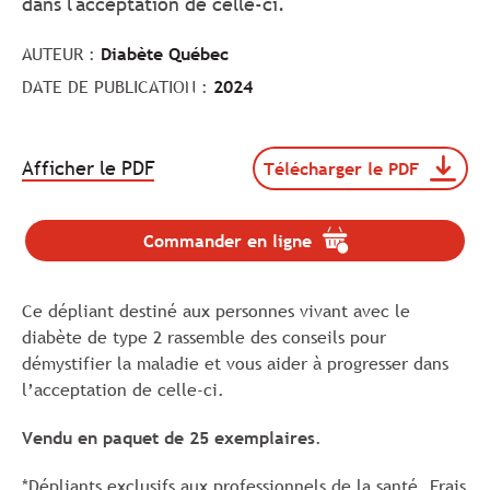
dans l'acceptation de celle-ci.
AUTEUR :
Diabète Québec
DATE DE PUBLICATION :
2024
.
Afficher le PDF
Télécharger le PDF
Télécharger
Le
le
lien
document
va
100417-
Commander en ligne
.
s'ouvrir
DQC24-
Le
dans
Depliant-
lien
AcceptationDT2-
un
Ce dépliant destiné aux personnes vivant avec le
va
FR-
nouvel
s'ouvrir
diabète de type 2 rassemble des conseils pour
Web
onglet.
dans
démystifier la maladie et vous aider à progresser dans
(format
un
pdf,
l’acceptation de celle-ci.
nouvel
taille
onglet.
de
Vendu en paquet de 25 exemplaires
.
576
Ko).
*Dépliants exclusifs aux professionnels de la santé. Frais