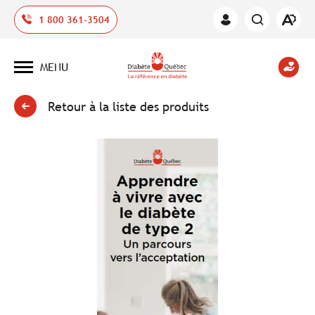
Ouvrir
1 800 361-3504
Espace
la
des
barre
membres
d'outil
MENU
d'acces
Ouvrir
la
navigation
du
Retour à la liste des produits
site