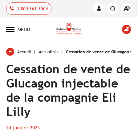
Ouvrir
1 800 361-3504
Espace
la
des
barre
membres
d'outil
MENU
d'acces
Ouvrir
la
navigation
du
site
Accueil
Actualités
Cessation de vente de Glucagon injec
Cessation de vente de
Glucagon injectable
de la compagnie Eli
Lilly
24 janvier 2023