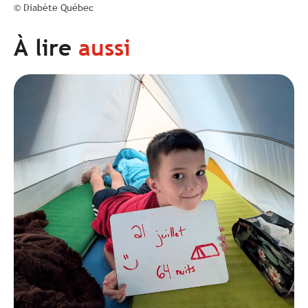
© Diabète Québec
À lire
aussi