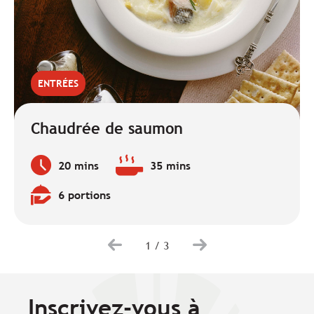
ENTRÉES
Chaudrée de saumon
20 mins
35 mins
Temps
Temps
de
de
6 portions
préparation
cuisson
Quantité
:
:
:
1
/
3
Inscrivez-vous à