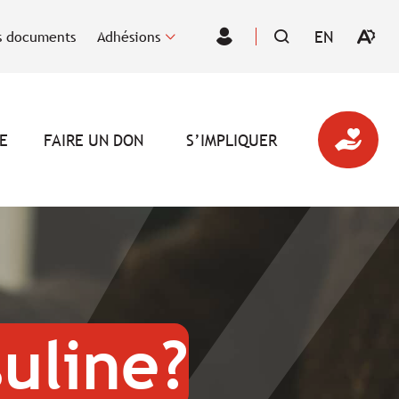
EN
 documents
Adhésions
Ouvrir
VISITER
Espace
la
LA
des
barre
PAGE
membres
d'outil
EN
d'acces
:
ENGLISH.
E
FAIRE UN DON
S’IMPLIQUER
suline?