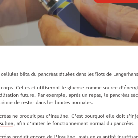
cellules bêta du pancréas situées dans les îlots de Langerhans
 corps. Celles-ci utiliseront le glucose comme source d’énerg
tilisation future. Par exemple, après un repas, le pancréas sé
cémie de rester dans les limites normales.
créas ne produit pas d’insuline. C’est pourquoi elle doit s’inj
suline
, afin d’imiter le fonctionnement normal du pancréas.
créas produit encore de l’insuline, mais en quantité insuffisan