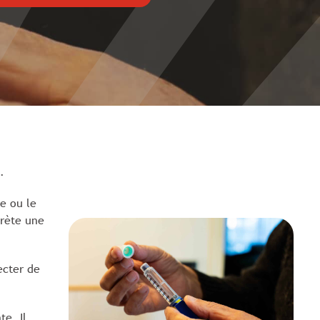
.
ie ou le
crète une
ecter de
te. Il