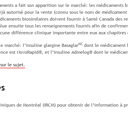
ments a fait son apparition sur le marché: les médicaments 
éjà autorisé pour la vente (connu sous le nom de
médicament 
édicaments biosimilaires doivent fournir à Santé Canada des 
ue ensuite tous les renseignements fournis afin de confirme
ucune différence clinique importante entre eux aux chapitres d
MC
 le marché: l’insuline glargine Basaglar
dont le médicament b
ence est NovoRapid®, et l’insuline Admelog® dont le médicam
sur le sujet.
es
cliniques de Montréal (IRCM) pour obtenir de l’information à p