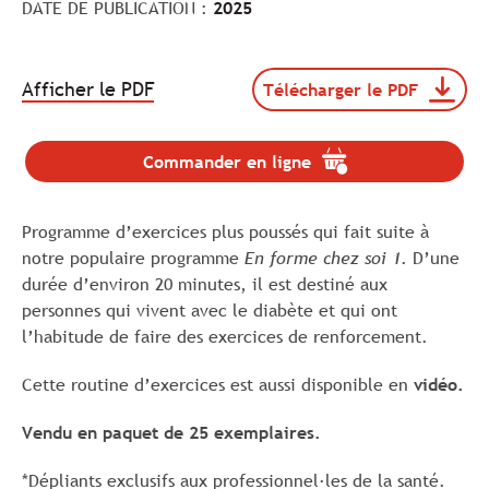
DATE DE PUBLICATION :
2025
.
Afficher le PDF
Télécharger le PDF
Télécharger
Le
le
lien
document
va
112382-
Commander en ligne
.
s'ouvrir
DQC25-
Le
dans
Depliant-
lien
EnFormeCS2-
un
Programme d’exercices plus poussés qui fait suite à
va
FR_web
nouvel
s'ouvrir
notre populaire programme
En forme chez soi 1
. D’une
(format
onglet.
dans
durée d’environ 20 minutes, il est destiné aux
pdf,
un
taille
personnes qui vivent avec le diabète et qui ont
nouvel
de
onglet.
l’habitude de faire des exercices de renforcement.
1
Mo).
Cette routine d’exercices est aussi disponible en
vidéo.
Vendu en paquet de 25 exemplaires.
*Dépliants exclusifs aux professionnel·les de la santé.