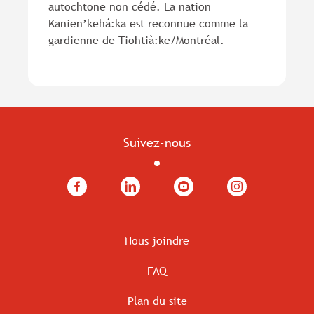
autochtone non cédé. La nation
Kanien’kehá:ka est reconnue comme la
gardienne de Tiohtià:ke/Montréal.
Suivez-nous
Facebook
LinkedIn
YouTube
Instagram
Nous joindre
FAQ
Plan du site