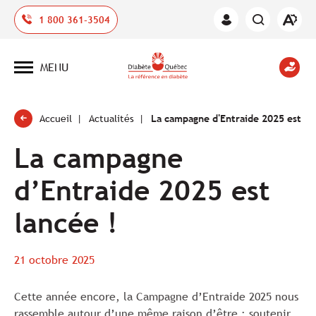
Ouvrir
1 800 361-3504
Espace
la
des
barre
membres
d'outil
MENU
d'acces
Ouvrir
la
navigation
du
site
Accueil
Actualités
La campagne d'Entraide 2025 est la
La campagne
d’Entraide 2025 est
lancée !
21 octobre 2025
Cette année encore, la Campagne d’Entraide 2025 nous
rassemble autour d’une même raison d’être : soutenir