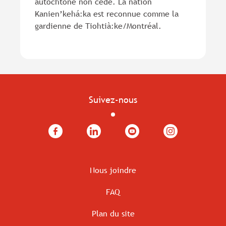
autochtone non cédé. La nation
Kanien’kehá:ka est reconnue comme la
gardienne de Tiohtià:ke/Montréal.
Suivez-nous
Facebook
LinkedIn
YouTube
Instagram
Nous joindre
FAQ
Plan du site