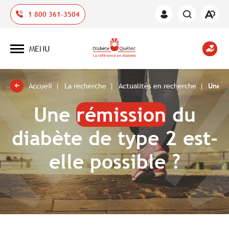
Ouvrir
1 800 361-3504
Espace
la
des
barre
membres
d'outil
MENU
d'acces
Ouvrir
la
navigation
du
site
Accueil
La recherche
Actualités en recherche
Une ré
Une
rémission
du
diabète de type 2 est-
elle possible ?