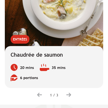
ENTRÉES
Chaudrée de saumon
20 mins
35 mins
Temps
Temps
de
de
6 portions
préparation
cuisson
Quantité
:
:
:
1
/
3