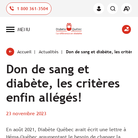
Ouvrir
1 800 361-3504
Espace
la
des
barre
membres
d'outil
MENU
d'acces
Ouvrir
la
navigation
du
site
Accueil
Actualités
Don de sang et diabète, les critères 
Don de sang et
diabète, les critères
enfin allégés!
23 novembre 2023
En août 2021, Diabète Québec avait écrit une lettre à
Héma-Québec argumentant le besoin de changer la