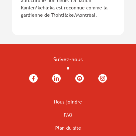
autochtone non cédé. La nation
Kanien’kehá:ka est reconnue comme la
gardienne de Tiohtià:ke/Montréal.
Suivez-nous
Facebook
LinkedIn
YouTube
Instagram
Nous joindre
FAQ
Plan du site