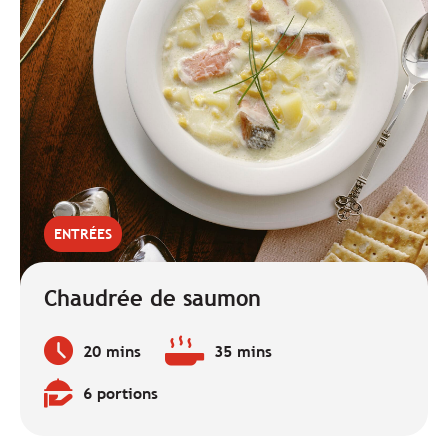
ENTRÉES
Chaudrée de saumon
20 mins
35 mins
Temps
Temps
de
de
6 portions
préparation
cuisson
Quantité
:
:
: