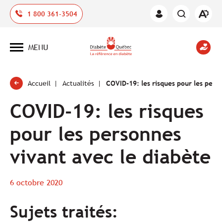
Ouvrir
1 800 361-3504
Espace
la
des
barre
membres
d'outil
MENU
d'acces
Ouvrir
la
navigation
du
site
Accueil
Actualités
COVID-19: les risques pour les perso
COVID-19: les risques
pour les personnes
vivant avec le diabète
6 octobre 2020
Sujets traités: