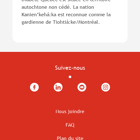
autochtone non cédé. La nation
Kanien’kehá:ka est reconnue comme la
gardienne de Tiohtià:ke/Montréal.
Suivez-nous
Facebook
LinkedIn
YouTube
Instagram
Nous joindre
FAQ
Plan du site