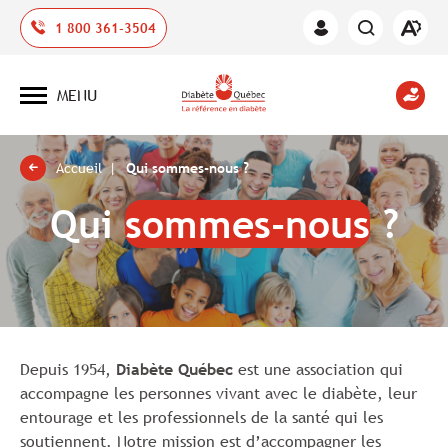
Ouvrir
1 800 361-3504
Espace
la
des
barre
membres
d'outil
MENU
d'acces
Ouvrir
la
navigation
du
site
Accueil
Qui sommes-nous ?
Qui
sommes-nous
?
Depuis 1954,
Diabète Québec
est une association qui
accompagne les personnes vivant avec le diabète, leur
entourage et les professionnels de la santé qui les
soutiennent. Notre mission est d’accompagner les