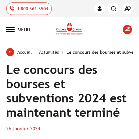
Ouvrir
1 800 361-3504
Espace
la
des
barre
membres
d'outil
MENU
d'acces
Ouvrir
la
navigation
du
site
Accueil
Actualités
Le concours des bourses et subvent
Le concours des
bourses et
subventions 2024 est
maintenant terminé
26 janvier 2024