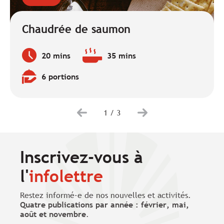
Chaudrée de saumon
20 mins
35 mins
Temps
Temps
de
de
6 portions
préparation
cuisson
Quantité
:
:
:
1
/
3
Inscrivez-vous à
l'
infolettre
Restez informé·e de nos nouvelles et activités.
Quatre publications par année : février, mai,
août et novembre
.