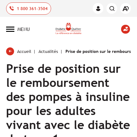
Ouvrir
1 800 361-3504
Espace
la
des
barre
membres
d'outil
MENU
d'acces
Ouvrir
la
navigation
du
site
Accueil
Actualités
Prise de position sur le remboursem
Prise de position sur
le remboursement
des pompes à insuline
pour les adultes
vivant avec le diabète