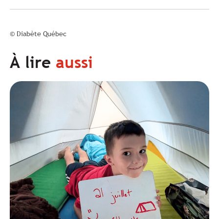
© Diabète Québec
À lire
aussi