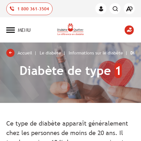
Ouvrir
1 800 361-3504
Espace
la
des
barre
membres
d'outil
MENU
d'acces
Ouvrir
la
navigation
du
site
Accueil
Le diabète
Informations sur le diabète
Diab
Diabète de type
1
Ce type de diabète apparaît généralement
chez les personnes de moins de 20 ans. Il