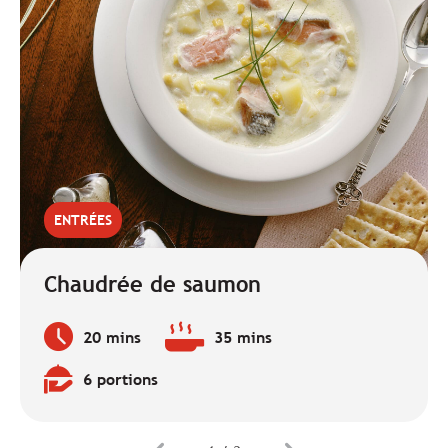
ENTRÉES
Chaudrée de saumon
20 mins
35 mins
Temps
Temps
de
de
6 portions
préparation
cuisson
Quantité
:
:
: