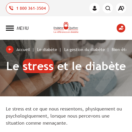
Ouvrir
1 800 361-3504
Espace
la
des
barre
membres
d'outil
MENU
d'acces
Ouvrir
la
navigation
du
site
Accueil
Le diabète
La gestion du diabète
Bien-être 
Le
stress
et le diabète
Le stress est ce que nous ressentons, physiquement ou
psychologiquement, lorsque nous percevons une
situation comme menaçante.