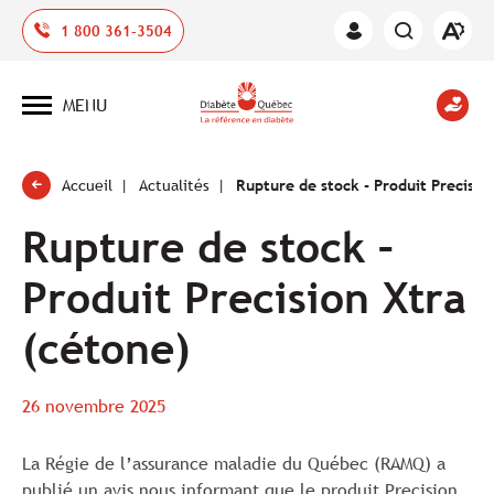
Ouvrir
1 800 361-3504
Espace
la
des
barre
membres
d'outil
MENU
d'acces
Ouvrir
la
navigation
du
site
Accueil
Actualités
Rupture de stock - Produit Precisio
Rupture de stock –
Produit Precision Xtra
(cétone)
26 novembre 2025
La Régie de l’assurance maladie du Québec (RAMQ) a
publié un avis nous informant que le produit Precision