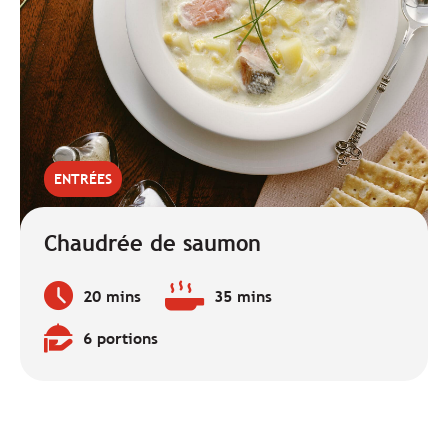
ENTRÉES
Chaudrée de saumon
20 mins
35 mins
Temps
Temps
de
de
6 portions
préparation
cuisson
Quantité
:
:
: