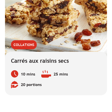
COLLATIONS
Carrés aux raisins secs
10 mins
25 mins
Temps
Temps
de
de
20 portions
préparation
cuisson
Quantité
:
:
: