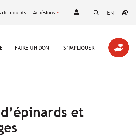
EN
 documents
Adhésions
Ouvrir
VISITER
Espace
la
LA
des
barre
PAGE
membres
d'outil
EN
d'acces
:
ENGLISH.
E
FAIRE UN DON
S’IMPLIQUER
 d’épinards et
ges