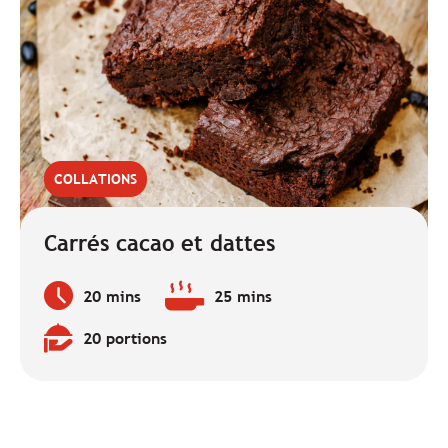
COLLATIONS
Carrés cacao et dattes
20 mins
25 mins
Temps
Temps
de
de
20 portions
préparation
cuisson
Quantité
:
:
: