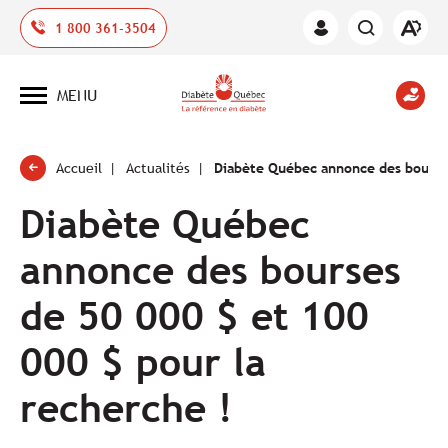
Ouvrir
1 800 361-3504
Espace
la
des
barre
membres
d'outil
MENU
d'acces
Ouvrir
la
navigation
du
site
Accueil
Actualités
Diabète Québec annonce des bourses
Diabète Québec
annonce des bourses
de 50 000 $ et 100
000 $ pour la
recherche !