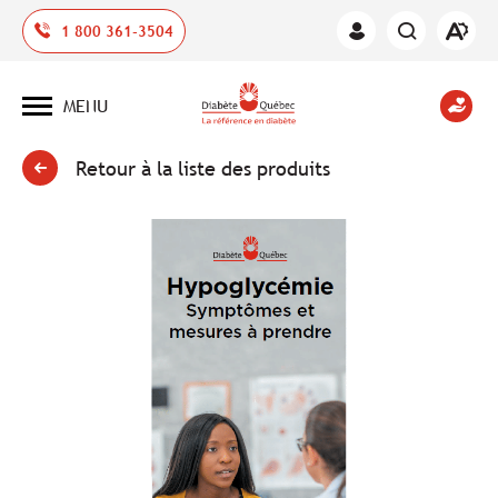
Ouvrir
1 800 361-3504
Espace
la
des
barre
membres
d'outil
MENU
d'acces
Ouvrir
la
navigation
du
Retour à la liste des produits
site