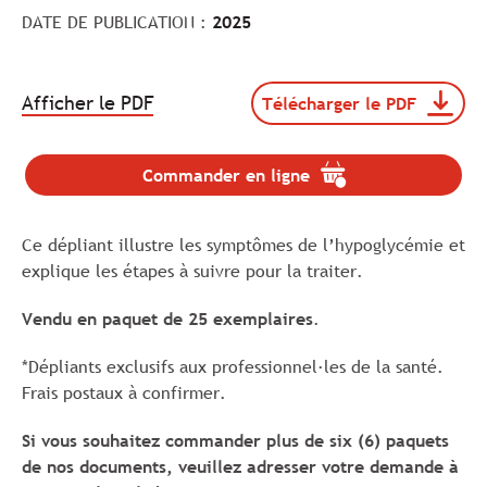
DATE DE PUBLICATION :
2025
.
Afficher le PDF
Télécharger le PDF
Télécharger
Le
le
lien
document
va
112382-
Commander en ligne
.
s'ouvrir
DQC25-
Le
dans
Depliants6-
lien
Hypoglycemie-
un
Ce dépliant illustre les symptômes de l’hypoglycémie et
va
FR_11_2025_web
nouvel
s'ouvrir
explique les étapes à suivre pour la traiter.
(format
onglet.
dans
pdf,
un
taille
Vendu en paquet de 25 exemplaires
.
nouvel
de
onglet.
742
*Dépliants exclusifs aux professionnel·les de la santé.
Ko).
Frais postaux à confirmer.
Si vous souhaitez commander plus de six (6) paquets
de nos documents, veuillez adresser votre demande à