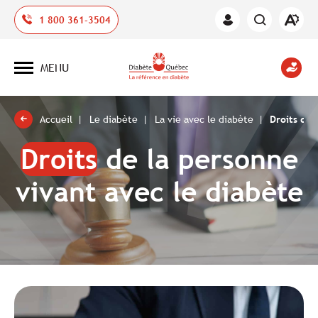
Ouvrir
1 800 361-3504
Espace
la
des
barre
membres
d'outil
MENU
d'acces
Ouvrir
la
navigation
du
site
Accueil
Le diabète
La vie avec le diabète
Droits de 
Droits
de la personne
vivant avec le diabète