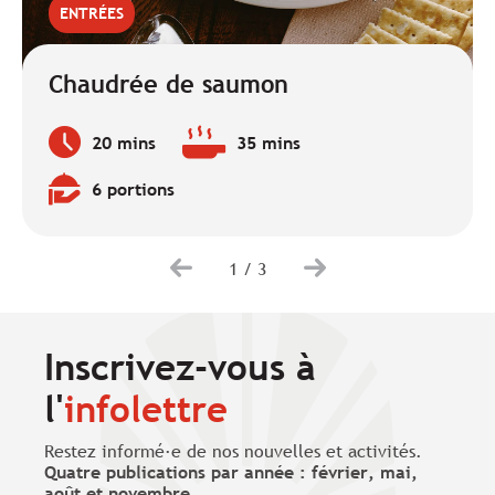
ENTRÉES
Chaudrée de saumon
20 mins
35 mins
Temps
Temps
de
de
6 portions
préparation
cuisson
Quantité
:
:
:
1
/
3
Inscrivez-vous à
l'
infolettre
Restez informé·e de nos nouvelles et activités.
Quatre publications par année : février, mai,
août et novembre
.