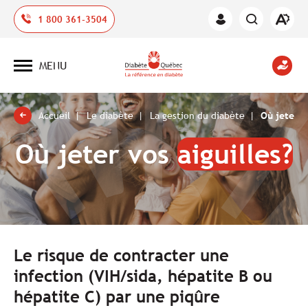
Ouvrir
1 800 361-3504
Espace
la
des
barre
membres
d'outil
MENU
d'acces
Ouvrir
la
navigation
du
site
Accueil
Le diabète
La gestion du diabète
Où jeter vo
Où jeter vos
aiguilles?
Le risque de contracter une
infection (VIH/sida, hépatite B ou
hépatite C) par une piqûre