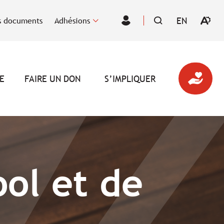
EN
 documents
Adhésions
Ouvrir
VISITER
Espace
la
LA
des
barre
PAGE
membres
d'outil
EN
d'acces
:
ENGLISH.
E
FAIRE UN DON
S’IMPLIQUER
ol et de