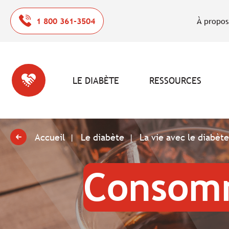
1 800 361-3504
À propos
LE DIABÈTE
RESSOURCES
Accueil
Le diabète
La vie avec le diabèt
Consom