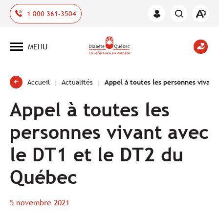
Ouvrir
1 800 361-3504
Espace
la
des
barre
membres
d'outil
MENU
d'acces
Ouvrir
la
navigation
du
site
Accueil
Actualités
Appel à toutes les personnes vivant
Appel à toutes les
personnes vivant avec
le DT1 et le DT2 du
Québec
5 novembre 2021