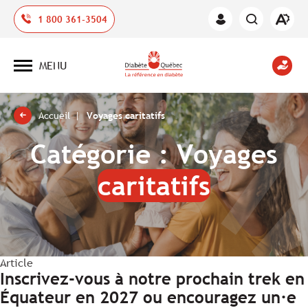
Ouvrir
1 800 361-3504
Espace
la
des
barre
membres
d'outil
MENU
d'acces
Ouvrir
la
navigation
du
site
Accueil
Voyages caritatifs
Catégorie :
Voyages
caritatifs
Article
Inscrivez-vous à notre prochain trek en
Équateur en 2027 ou encouragez un·e