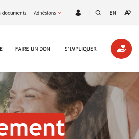
EN
 documents
Adhésions
Ouvrir
VISITER
Espace
la
LA
des
barre
PAGE
membres
d'outil
EN
d'acces
:
ENGLISH.
E
FAIRE UN DON
S’IMPLIQUER
tement