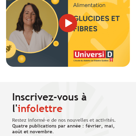
glucides
et
les
fibres
dans
le
diabète
dans
une
fenêtre
modale.
Inscrivez-vous à
l'
infolettre
Restez informé·e de nos nouvelles et activités.
Quatre publications par année : février, mai,
août et novembre
.