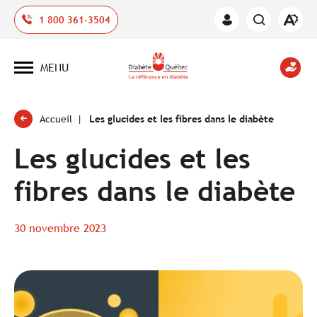
Ouvrir
1 800 361-3504
Espace
la
des
barre
membres
d'outil
MENU
d'acces
Ouvrir
la
navigation
du
site
Accueil
Les glucides et les fibres dans le diabète
Les glucides et les
fibres dans le diabète
30 novembre 2023
Voir
la
vidéo
Les